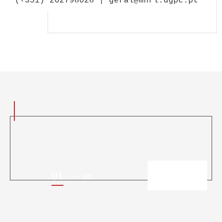
(+351) 262798028 | geral@mnrl.dgpc.pt
01
03