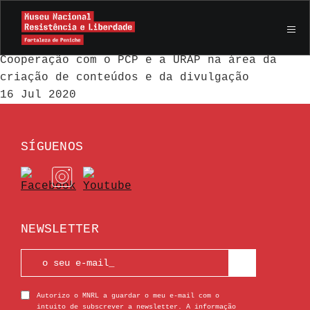
Museu Nacional da Resistência e da Liberdade
(MNRL), em Peniche DGPC assina Protocolos de
Cooperação com o PCP e a URAP na área da
criação de conteúdos e da divulgação
16 Jul 2020
SÍGUENOS
NEWSLETTER
Autorizo o MNRL a guardar o meu e-mail com o
intuito de subscrever a newsletter. A informação