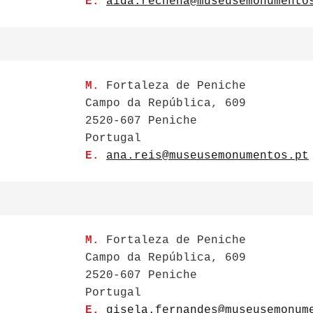
E.
aida.rechena@museusemonumento
M.
Fortaleza de Peniche
Campo da República, 609
2520-607 Peniche
Portugal
E.
ana.reis@museusemonumentos.pt
M.
Fortaleza de Peniche
Campo da República, 609
2520-607 Peniche
Portugal
E.
gisela.fernandes@museusemonum