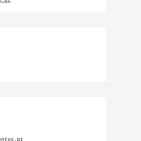
s.pt
entos.pt