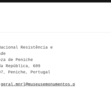
Nacional Resistência e
ade
eza de Peniche
da República, 609
07, Peniche, Portugal
geral.mnrl@museusemonumentos.p