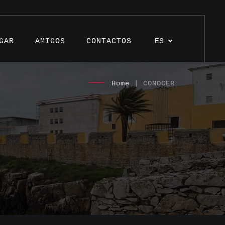
GAR
AMIGOS
CONTACTOS
ES
Home
| CONOCER
ulos
ctos
monios