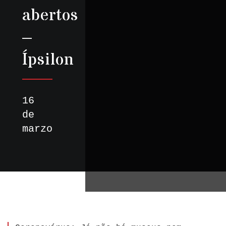
abertos
–
Ípsilon
16
de
marzo