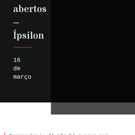
abertos
–
Ípsilon
16
de
março