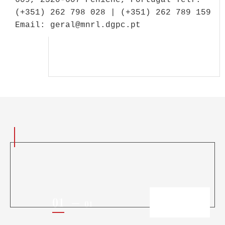
609, 2520-607 Peniche, Portugal Telf.
(+351) 262 798 028 | (+351) 262 789 159
Email: geral@mnrl.dgpc.pt
01
01