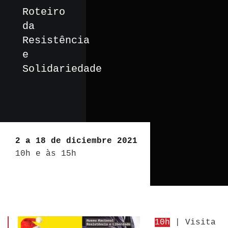
Roteiro
da
Resistência
e
Solidariedade
2 a 18 de diciembre 2021
10h e às 15h
10h
| Visita