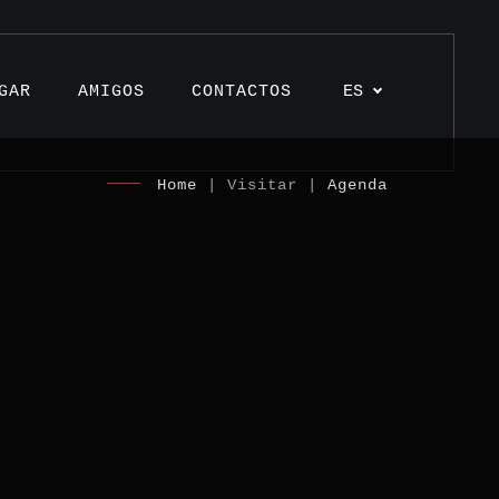
GAR
AMIGOS
CONTACTOS
ES
Home
| Visitar |
Agenda
ulos
ctos
monios