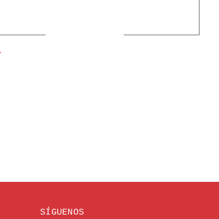
1
01
SÍGUENOS