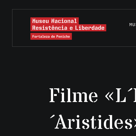
MU
Filme «L´
´Aristides