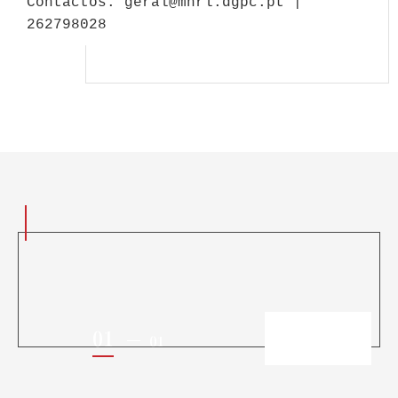
Contactos: geral@mnrl.dgpc.pt |
262798028
01
01