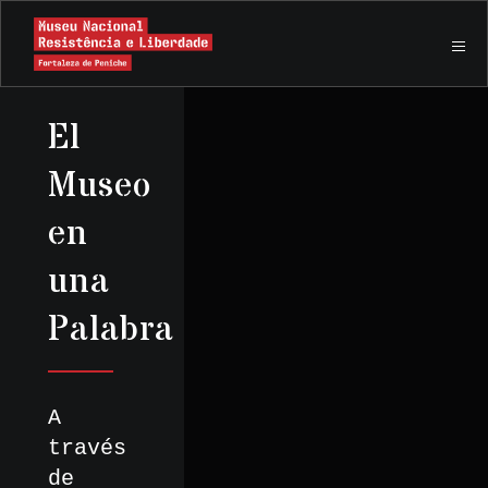
El
Museo
en
una
Palabra
A
través
de