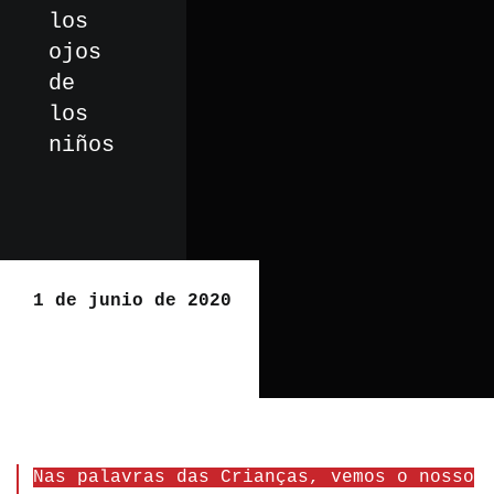
los
ojos
de
los
niños
1 de junio de 2020
Nas palavras das Crianças, vemos o nosso