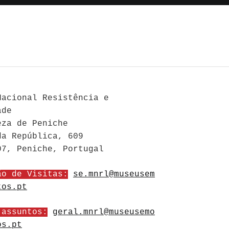
Nacional Resistência e
ade
eza de Peniche
da República, 609
07, Peniche, Portugal
ão de Visitas:
se.mnrl@museusem
tos.pt
 assuntos:
geral.mnrl@museusemo
os.pt