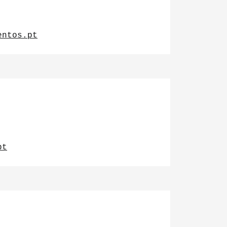
entos.pt
pt