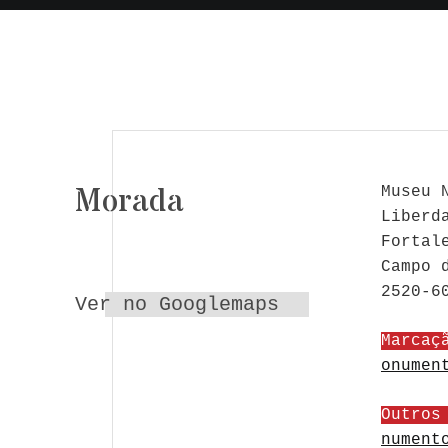
Morada
Museu 
Liberd
Fortal
Campo 
2520-6
Ver no Googlemaps
Marcaç
onumen
Outros
nument