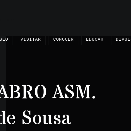
SEO
VISITAR
CONOCER
EDUCAR
DIVUL
ABRO ASM.
Artíc
Proye
 de Sousa
Testi