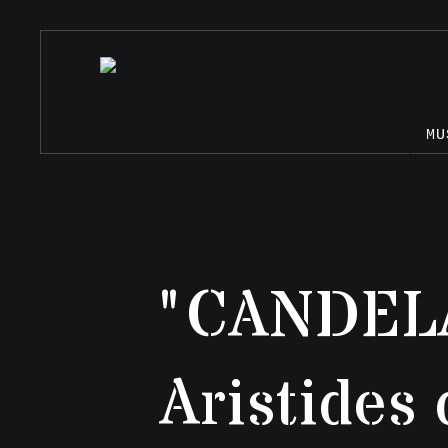
MU
"CANDEL
Aristides