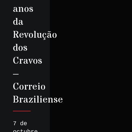
anos
da
Revolução
dos
Cravos
–
Correio
Braziliense
7 de
octubre