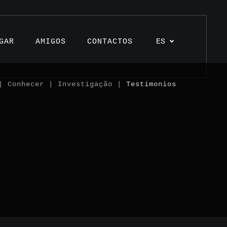
GAR
AMIGOS
CONTACTOS
ES
 Conhecer | Investigação |
Testimonios
ulos
ctos
monios