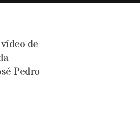
 vídeo de
da
osé Pedro