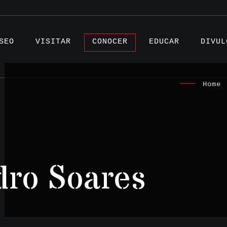
SEO
VISITAR
CONOCER
EDUCAR
DIVUL
Home
|
Artíc
Proye
dro Soares
Testi