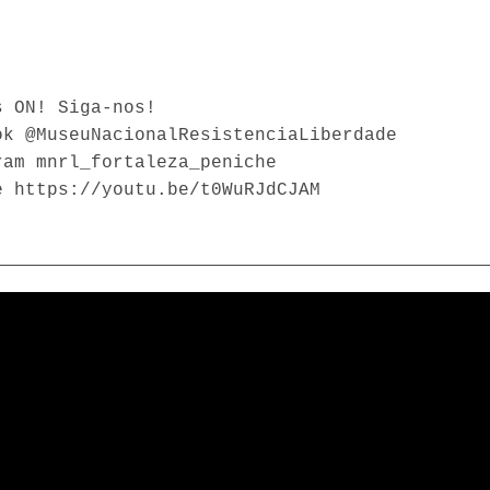
s ON! Siga-nos!
ok @MuseuNacionalResistenciaLiberdade
ram mnrl_fortaleza_peniche
e https://youtu.be/t0WuRJdCJAM