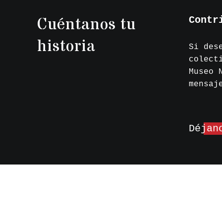
Cuéntanos tu
Contr
historia
Si des
colect
Museo 
mensaj
Déjan