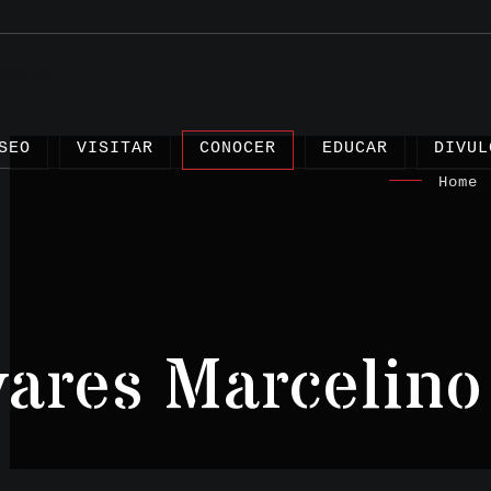
SEO
VISITAR
CONOCER
EDUCAR
DIVUL
Home
|
Artíc
vares Marcelino
Proye
Testi