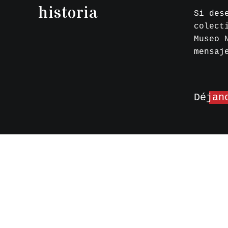
historia
Si des
colect
Museo 
mensaj
Déjan