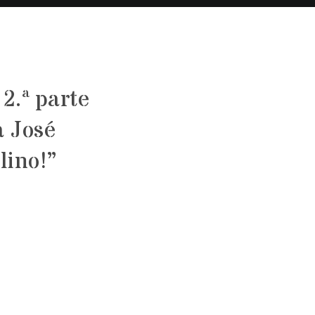
 2.ª parte
a José
lino!”