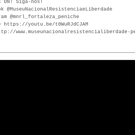
s ON! Siga-nos!
ok @MuseuNacionalResistenciaeLiberdade
ram @mnrl_fortaleza_peniche
e https://youtu.be/t0WuRJdCJAM
ttp://www.museunacionalresistencialiberdade-p