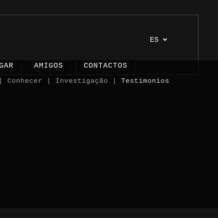
ES
GAR
AMIGOS
CONTACTOS
 Conhecer | Investigação |
Testimonios
ulos
ctos
monios