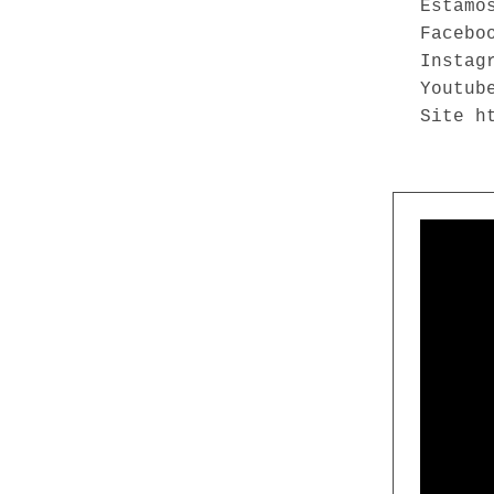
Estamo
Facebo
Instag
Youtub
Site h