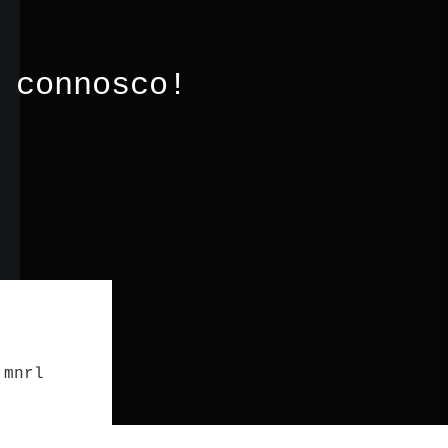
 connosco!
 mnrl