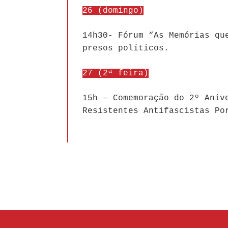
26 (domingo)
14h30- Fórum “As Memórias qu
presos políticos.
27 (2ª feira)
15h – Comemoração do 2º Aniv
Resistentes Antifascistas Po