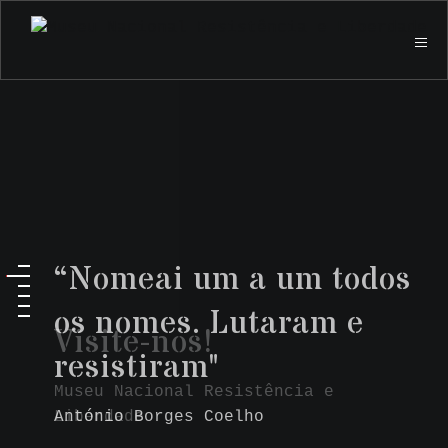
“Nomeai um a um todos
os nomes. Lutaram e
Visite-nos!
resistiram"
Museu Nacional Resistência e
Liberdade
António Borges Coelho