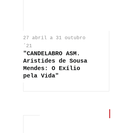
27 abril a 31 outubro
´21
"CANDELABRO ASM.
Aristides de Sousa
Mendes: O Exílio
pela Vida"