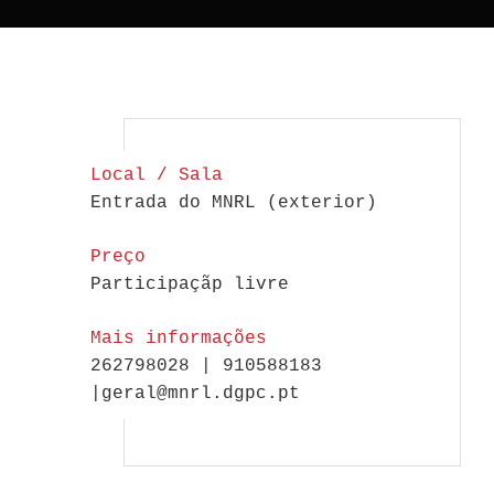
Local / Sala
Entrada do MNRL (exterior)
Preço
Participaçãp livre
Mais informações
262798028 | 910588183
|geral@mnrl.dgpc.pt