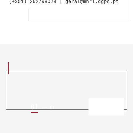
(+351) 262798028 | geral@mnrl.dgpc.pt
01
01