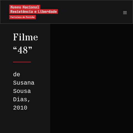
Filme
“48”
de
Susana
Sousa
Dias,
2010