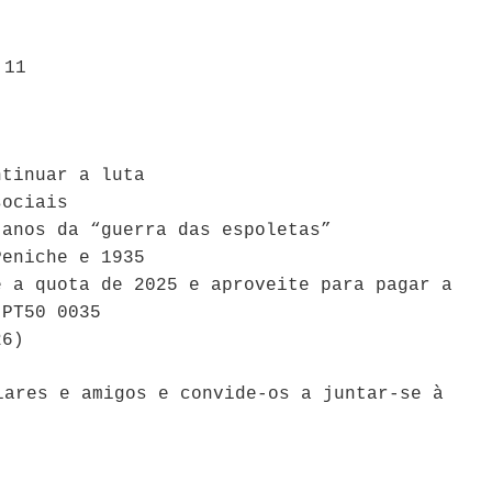
 11
ntinuar a luta
sociais
 anos da “guerra das espoletas”
Peniche e 1935
e a quota de 2025 e aproveite para pagar a
 PT50 0035
26)
iares e amigos e convide-os a juntar-se à