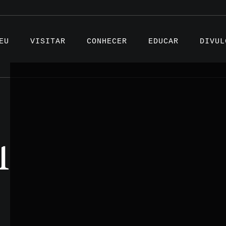
EU
VISITAR
CONHECER
EDUCAR
DIVUL
Artigo
1
Projet
Testem