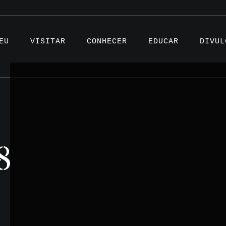
EU
VISITAR
CONHECER
EDUCAR
DIVUL
Artigo
8
Projet
Testem