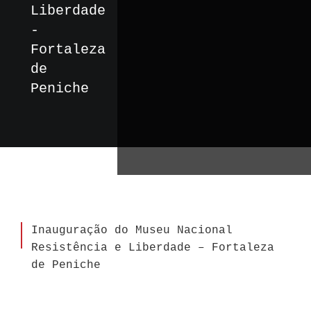
Liberdade
-
Fortaleza
de
Peniche
Inauguração do Museu Nacional
Resistência e Liberdade – Fortaleza
de Peniche