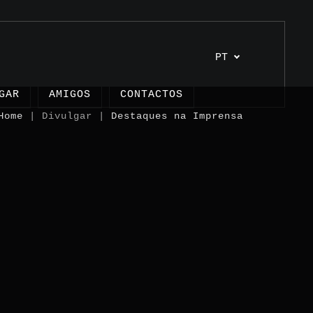
PT
GAR
AMIGOS
CONTACTOS
Home
| Divulgar |
Destaques na Imprensa
s
os
unhos