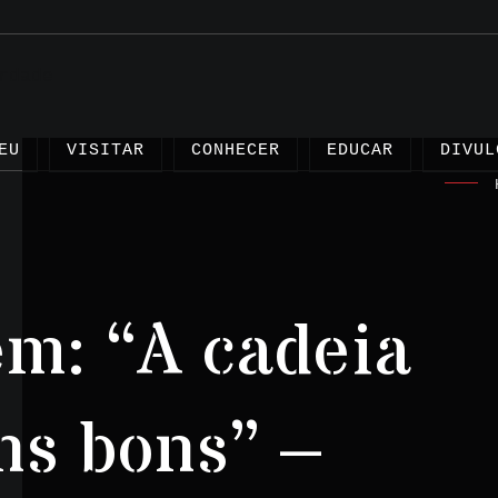
EU
VISITAR
CONHECER
EDUCAR
DIVUL
m: “A cadeia
Artigo
Projet
ns bons” –
Testem