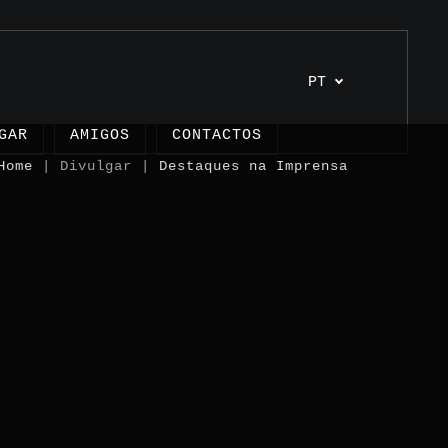
PT
GAR
AMIGOS
CONTACTOS
Home
| Divulgar |
Destaques na Imprensa
s
os
unhos