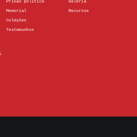
Prisão política
Galeria
Memorial
Recursos
Coleções
Testemunhos
L