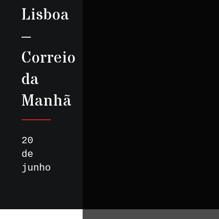
Lisboa
–
Correio
da
Manhã
20
de
junho