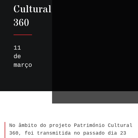
Cultural
360
11
de
março
No âmbito do projeto Património Cultural
360, foi transmitida no passado dia 23