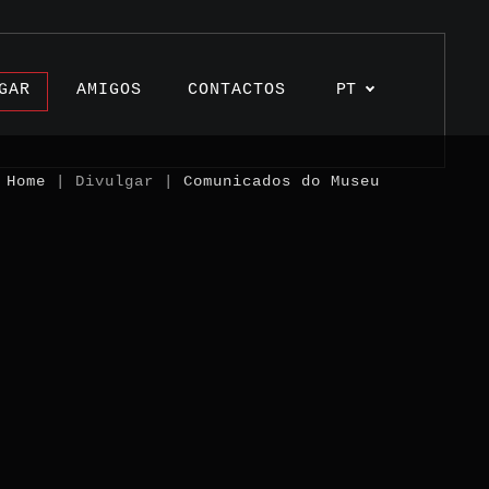
GAR
AMIGOS
CONTACTOS
PT
Home
| Divulgar |
Comunicados do Museu
s
os
unhos