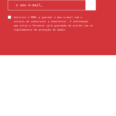
Autorizo o MNRL a guardar o meu e-mail com o
intuito de subscrever a newsletter. A informação
que estou a fornecer será guardada de acordo com os
regulamentos de proteção de dados.
© 2026 Museu Nacional Resistência e Liberdade
- Todos os direitos reservados