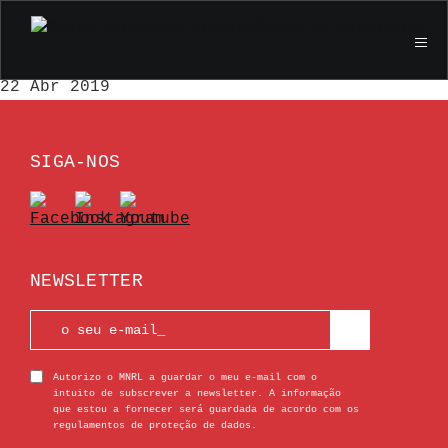
Visita de imprensa à exposição Por Teu Livre
Pensamento, na Fortaleza de Peniche
22 Abr 2019
SIGA-NOS
NEWSLETTER
Autorizo o MNRL a guardar o meu e-mail com o
intuito de subscrever a newsletter. A informação
que estou a fornecer será guardada de acordo com os
regulamentos de proteção de dados.