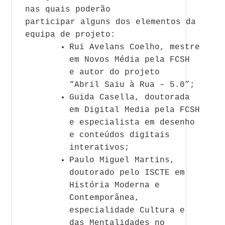
nas quais poderão
participar
a
lguns dos elementos da
equipa de projeto:
Rui
A
velans Coelho, mestre
em Novos Média pela FCSH
e
a
utor do projeto
“
A
bril
Saiu
à
Rua
– 5.0”;
Guida Casella, doutorada
em Digital Media pela FCSH
e especialista em desenho
e conteúdos digitais
interativos
;
Paulo Miguel Martins,
doutorado pelo ISCTE em
História Moderna e
Contemporânea,
especialidade Cultura e
das Mentalidades no