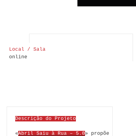
Local / Sala
online
Descrição do Projeto
«
A
bril
Saiu
à
Rua
– 5.0
» propõe