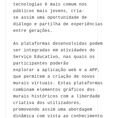
tecnologias é mais comum nos
públicos mais jovens, cria-
se
a
ssim uma oportunidade de
diálogo e partilha de experiências
entre gerações.
A
s plataformas desenvolvidas podem
ser integradas em
a
tividades do
Serviço Educativo, nas quais os
participantes poderão
explorar
a
a
plicação web e
a
A
PP,
que permitem
a
criação de novos
murais virtuais. Estas plataformas
combinam elementos gráficos dos
murais históricos com
a
liberdade
criativa dos utilizadores,
promovendo
a
ssim uma
a
bordagem
dinâmica com vista
a
o conhecimento