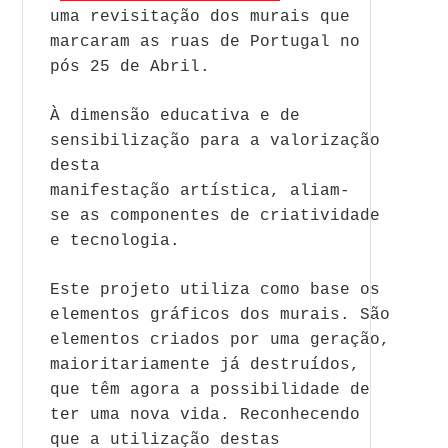
uma revisitação dos murais que
marcaram
a
s
rua
s de Portugal no
pós 25 de
A
bril
.
À dimensão educativa e de
sensibilização para
a
valorização
desta
manifestação
a
rtística,
a
liam-
se
a
s componentes de criatividade
e tecnologia.
Este projeto utiliza como base os
elementos gráficos dos murais. São
elementos criados por uma geração,
maioritariamente já destruídos,
que têm
a
gora
a
possibilidade de
ter uma nova vida. Reconhecendo
que
a
utilização destas