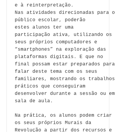
e à reinterpretação.
Nas
a
tividades direcionadas para o
público escolar, poderão
estes
a
lunos ter uma
participação
a
tiva, utilizando os
seus próprios computadores e
“smartphones” na exploração das
plataformas digitais. E que no
final possam estar preparados para
falar deste tema com os seus
familiares, mostrando os trabalhos
práticos que conseguiram
desenvolver durante
a
sessão ou em
sala de
a
ula.
Na prática, os
a
lunos podem criar
os seus próprios Murais da
Revolução
a
partir dos recursos e