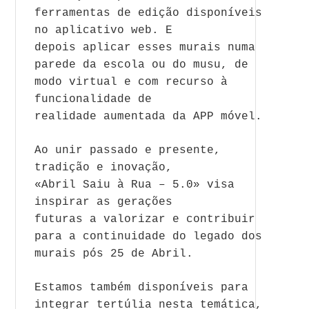
ferramentas de edição disponíveis
no
a
plicativo web. E
depois
a
plicar esses murais numa
parede da escola ou do musu, de
modo virtual e com recurso à
funcionalidade de
realidade
a
umentada da
A
PP móvel.
A
o unir passado e presente,
tradição e inovação,
«
A
bril
Saiu
à
Rua
– 5.0» visa
inspirar
a
s gerações
futuras
a
valorizar e contribuir
para
a
continuidade do legado dos
murais pós 25 de
A
bril
.
Estamos também disponíveis para
integrar tertúlia nesta temática,