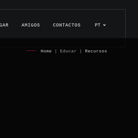
GAR
AMIGOS
CONTACTOS
PT
Home
| Educar |
Recursos
s
os
unhos