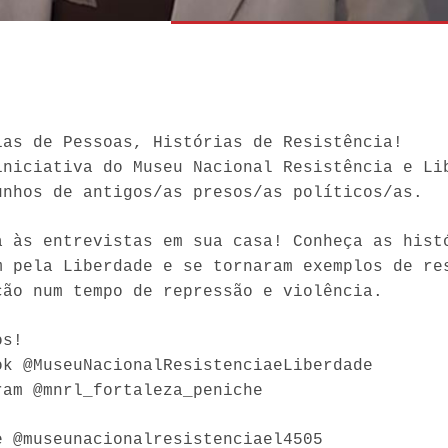
ias de Pessoas, Histórias de Resistência!
iniciativa do Museu Nacional Resistência e Li
unhos de antigos/as presos/as políticos/as.
a às entrevistas em sua casa! Conheça as hist
m pela Liberdade e se tornaram exemplos de re
ção num tempo de repressão e violência.
os!
ok @MuseuNacionalResistenciaeLiberdade
ram @mnrl_fortaleza_peniche
e @museunacionalresistenciael4505