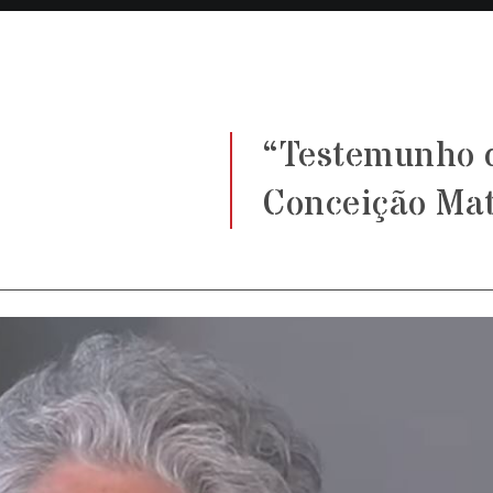
“Testemunho 
Conceição Ma