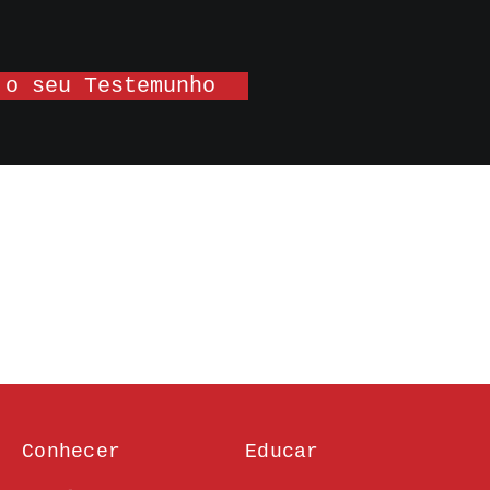
 o seu Testemunho
Conhecer
Educar