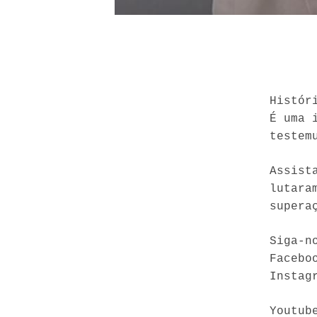
Histór
É uma 
testem
Assist
lutara
supera
Siga-n
Facebo
Instag
Youtub