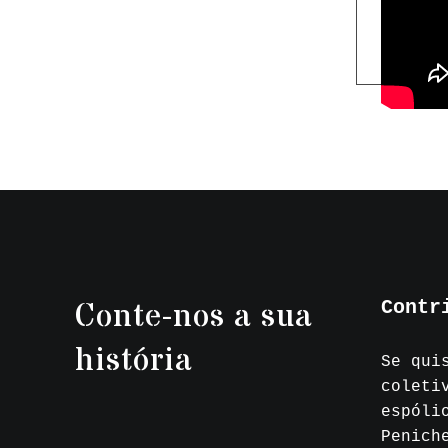
Conte-nos a sua
Contr
história
Se qui
coleti
espóli
Penich