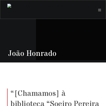
João Honrado
“[Chamamos] à
biblioteca “Soeiro Pereira