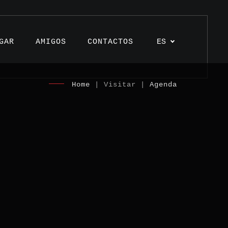
GAR
AMIGOS
CONTACTOS
ES
Home
| Visitar |
Agenda
ulos
ctos
monios