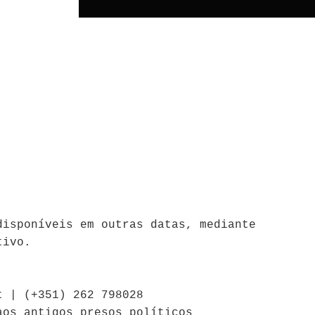
disponíveis em outras datas, mediante
tivo.
t | (+351) 262 798028
aos antigos presos políticos