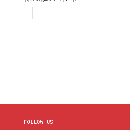
|geral@mnrl.dgpc.pt
FOLLOW US