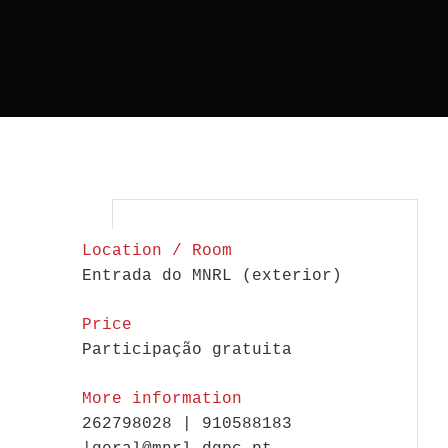
Location / Room
Entrada do MNRL (exterior)
Price
Participação gratuita
More information
262798028 | 910588183