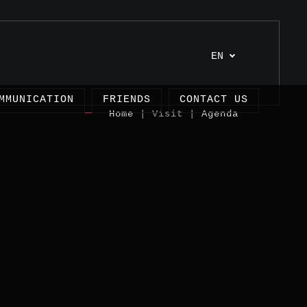
EN
MMUNICATION
FRIENDS
CONTACT US
Home
| Visit |
Agenda
cles
ects
imonies