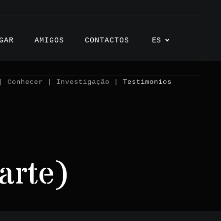
GAR
AMIGOS
CONTACTOS
ES
 Conhecer | Investigação |
Testimonios
ulos
ctos
arte)
monios