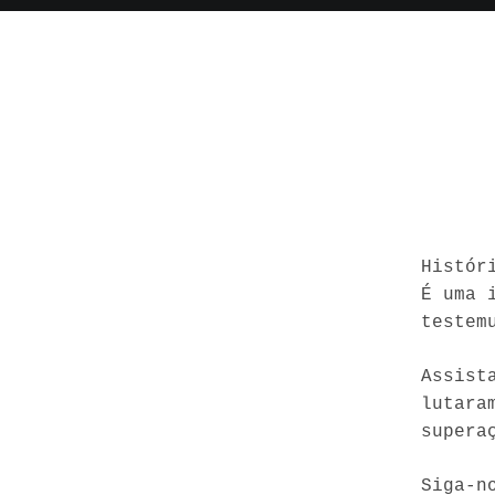
Histór
É uma 
testem
Assist
lutara
supera
Siga-n