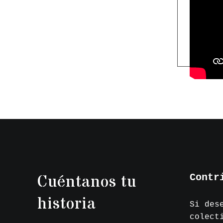
Cuéntanos tu
Contr
historia
Si des
colect