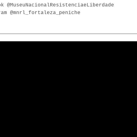
ok @MuseuNacionalResistenciaeLiberdade
ram @mnrl_fortaleza_peniche