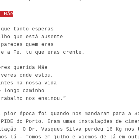
à Mãe
 que tanto esperas
ilho que está ausente
 pareces quem eras
te a Fé, tu que eras crente.
ores querida Mãe
 veres onde estou,
antes na nossa vida
e longo caminho
trabalho nos ensinou.”
a pior época foi quando nos mandaram para a S
 PIDE do Porto. Eram umas instalações de cime
atação! O Dr. Vasques Silva perdeu 16 Kg nos 
mos lá – fomos em julho e viemos de lá em out