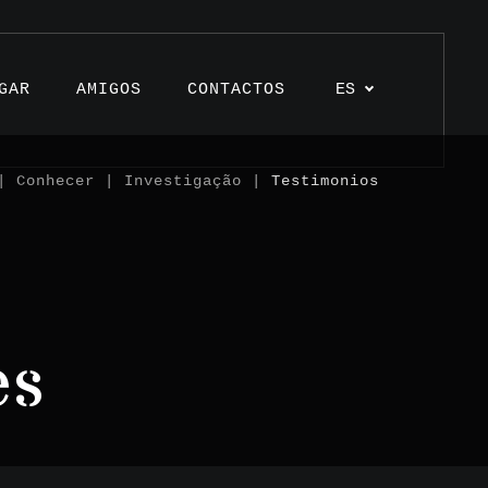
GAR
AMIGOS
CONTACTOS
ES
 Conhecer | Investigação |
Testimonios
ulos
ctos
es
monios