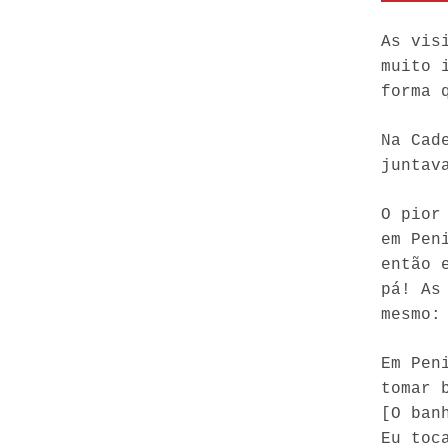
As vis
muito 
forma 
Na Cad
juntav
O pior
em Pen
então 
pá! As
mesmo:
Em Pen
tomar 
[O ban
Eu toc