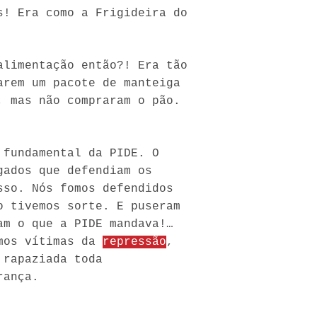
s! Era como a Frigideira do
alimentação então?! Era tão
arem um pacote de manteiga
, mas não compraram o pão.
 fundamental da PIDE. O
gados que defendiam os
sso. Nós fomos defendidos
o tivemos sorte. E puseram
am o que a PIDE mandava!…
omos vítimas da
repressão
,
 rapaziada toda
rança.