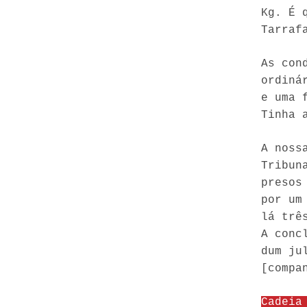
Kg. É 
Tarraf
As con
ordiná
e uma 
Tinha 
A noss
Tribun
presos
por um
lá trê
A conc
dum ju
[compa
Cadeia