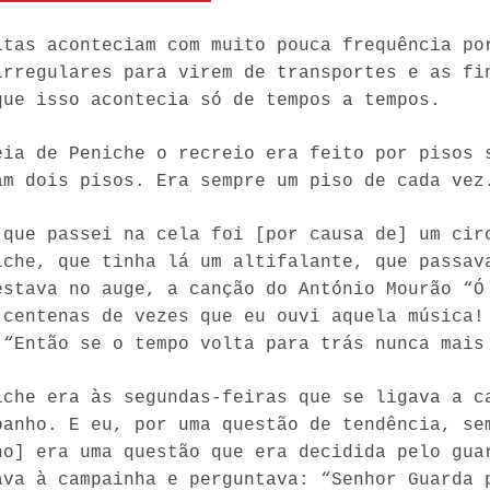
itas aconteciam com muito pouca frequência po
irregulares para virem de transportes e as fi
que isso acontecia só de tempos a tempos.
eia de Peniche o recreio era feito por pisos 
am dois pisos. Era sempre um piso de cada vez
 que passei na cela foi [por causa de] um cir
iche, que tinha lá um altifalante, que passav
estava no auge, a canção do António Mourão “Ó
 centenas de vezes que eu ouvi aquela música!
 “Então se o tempo volta para trás nunca mais
iche era às segundas-feiras que se ligava a c
banho. E eu, por uma questão de tendência, se
ho] era uma questão que era decidida pelo gua
ava à campainha e perguntava: “Senhor Guarda 