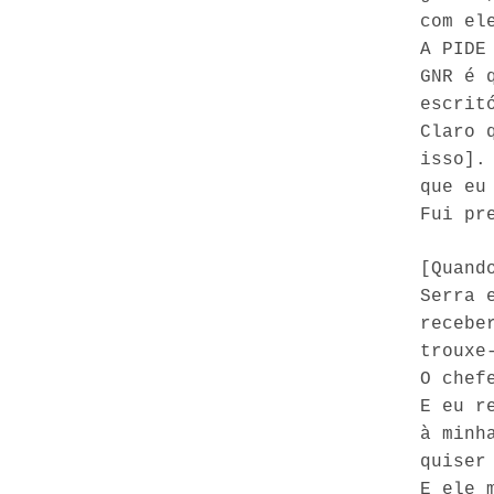
com el
A PIDE
GNR é 
escrit
Claro 
isso].
que eu
Fui pr
[Quand
Serra 
recebe
trouxe
O chef
E eu r
à minh
quiser
E ele 