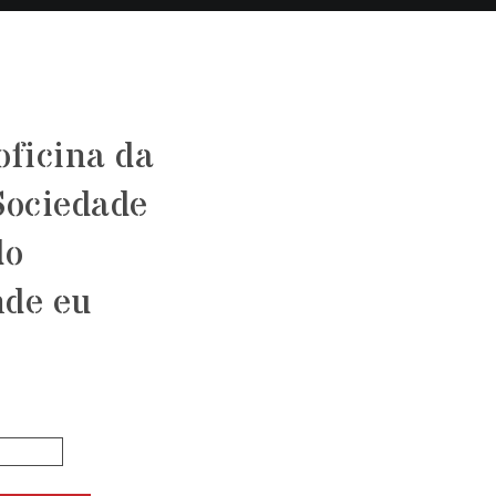
oficina da
Sociedade
do
nde eu