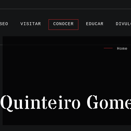
SEO
VISITAR
CONOCER
EDUCAR
DIVUL
Home
|
Artíc
Proye
Quinteiro Gom
Testi