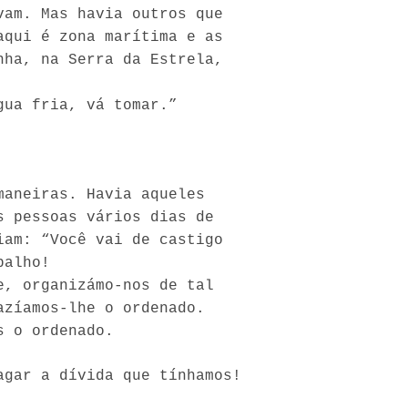
vam. Mas havia outros que
aqui é zona marítima e as
nha, na Serra da Estrela,
gua fria, vá tomar.”
aneiras. Havia aqueles
s pessoas vários dias de
iam: “Você vai de castigo
balho!
e, organizámo-nos de tal
azíamos-lhe o ordenado.
s o ordenado.
agar a dívida que tínhamos!