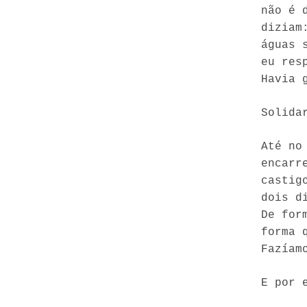
não é 
diziam
águas 
eu res
Havia 
Solida
Até no
encarr
castig
dois d
De for
forma 
Fazíam
E por 