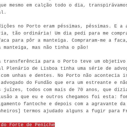
que mesmo em calção todo o dia, transpirávamo
al.
dições no Porto eram péssimas, péssimas. E a 
ria, tão ordinária! Um dia pedi para me compr
faca para pôr a manteiga. Compraram-me a faca
a manteiga, mas não tinha o pão!
a transferência para o Porto teve um objetivo
al Plenário de Lisboa tinha uma série de advo
 com unhas e dentes. No Porto não acontecia i
 advogado do Fundão que era um estreante e nã
s juízes, todos com mais de 70 anos, que dizi
lusão a que eu e outros chegamos foi esta: f
lgamento fantoche e depois com a agravante da
nheiros] termos ajudado alguns a fugir para F
 do Forte de Peniche