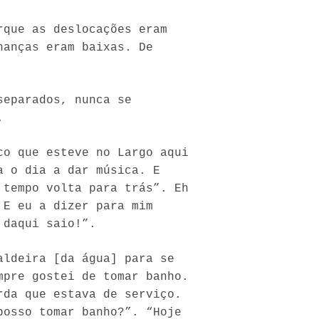
rque as deslocações eram
nanças eram baixas. De
separados, nunca se
.
co que esteve no Largo aqui
a o dia a dar música. E
 tempo volta para trás”. Eh
 E eu a dizer para mim
 daqui saio!”.
aldeira [da água] para se
mpre gostei de tomar banho.
rda que estava de serviço.
posso tomar banho?”. “Hoje