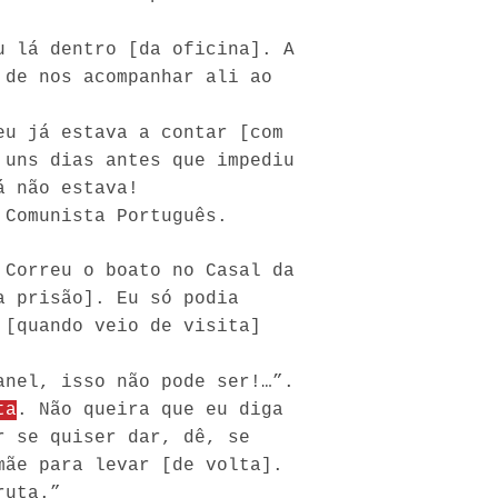
u lá dentro [da oficina]. A
 de nos acompanhar ali ao
eu já estava a contar [com
 uns dias antes que impediu
á não estava!
 Comunista Português.
Correu o boato no Casal da
a prisão]. Eu só podia
 [quando veio de visita]
anel, isso não pode ser!…”.
ta
. Não queira que eu diga
r se quiser dar, dê, se
mãe para levar [de volta].
ruta.”