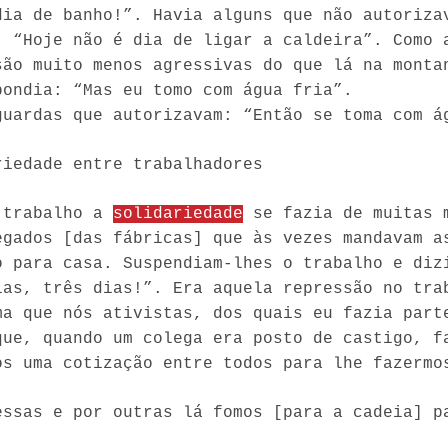
dia de banho!”. Havia alguns que não autoriza
: “Hoje não é dia de ligar a caldeira”. Como 
são muito menos agressivas do que lá na monta
pondia: “Mas eu tomo com água fria”.
guardas que autorizavam: “Então se toma com á
riedade entre trabalhadores
 trabalho a
solidariedade
se fazia de muitas m
egados [das fábricas] que às vezes mandavam a
o para casa. Suspendiam-lhes o trabalho e diz
ias, três dias!”. Era aquela repressão no tra
ma que nós ativistas, dos quais eu fazia part
que, quando um colega era posto de castigo, f
os uma cotização entre todos para lhe fazermo
essas e por outras lá fomos [para a cadeia] p