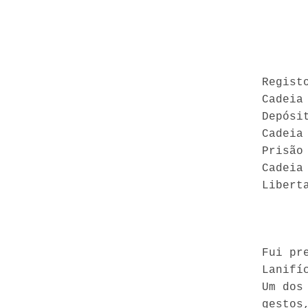
Regist
Cadeia
Depósi
Cadeia
Prisão
Cadeia
Libert
Fui pr
Lanifí
Um dos
gestos