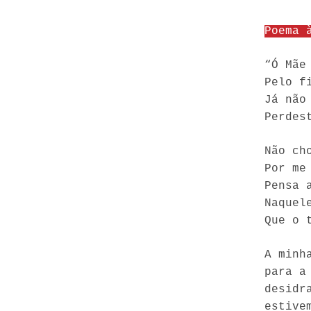
Poema 
“Ó Mãe
Pelo f
Já não
Perdes
Não ch
Por me
Pensa 
Naquel
Que o 
A minh
para a
desidr
estive