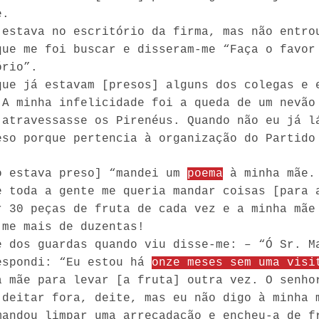
e.
 estava no escritório da firma, mas não entro
que me foi buscar e disseram-me “Faça o favor
ório”.
que já estavam [presos] alguns dos colegas e 
 A minha infelicidade foi a queda de um nevão
 atravessasse os Pirenéus. Quando não eu já l
eso porque pertencia à organização do Partido
o estava preso] “mandei um
poema
à minha mãe. 
e toda a gente me queria mandar coisas [para 
r 30 peças de fruta de cada vez e a minha mãe
-me mais de duzentas!
e dos guardas quando viu disse-me: – “Ó Sr. M
espondi: “Eu estou há
onze meses sem uma visi
a mãe para levar [a fruta] outra vez. O senho
 deitar fora, deite, mas eu não digo à minha 
mandou limpar uma arrecadação e encheu-a de f