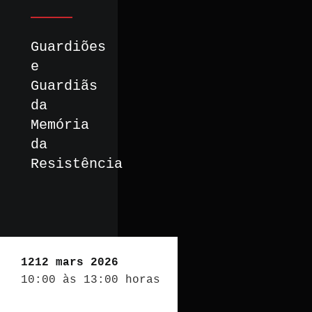
Guardiões
e
Guardiãs
da
Memória
da
Resistência
1212 mars 2026
10:00 às 13:00 horas