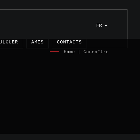
FR
ULGUER
AMIS
CONTACTS
Home
| Connaître
es
s
nages