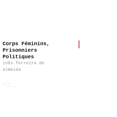
Corps Féminins,
Prisonniers
Politiques
inês ferreira de
almeida
...