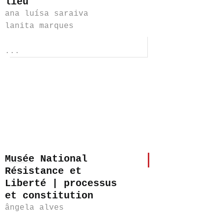
lieu
ana luísa saraiva
lanita marques
...
Musée National
Résistance et
Liberté | processus
et constitution
ângela alves