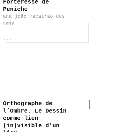
Forteresse de
Peniche
ana joão macatrão dos
reis
...
Orthographe de
l’Ombre. Le Dessin
comme lien
(in)visible d’un