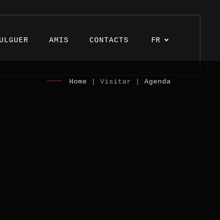
ULGUER
AMIS
CONTACTS
FR
Home
| Visitar |
Agenda
es
s
nages