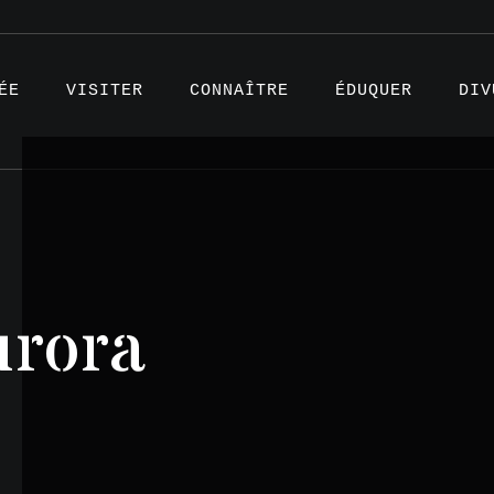
ÉE
VISITER
CONNAÎTRE
ÉDUQUER
DIV
Articl
urora
Projet
Témoig