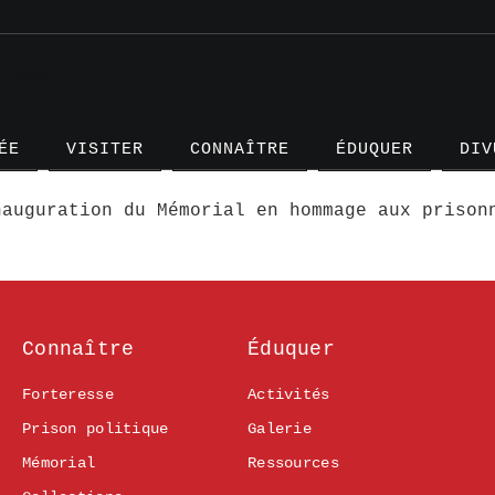
ÉE
VISITER
CONNAÎTRE
ÉDUQUER
DIV
nauguration du Mémorial en hommage aux prison
Connaître
Éduquer
Articl
Projet
Forteresse
Activités
Témoig
Prison politique
Galerie
Mémorial
Ressources