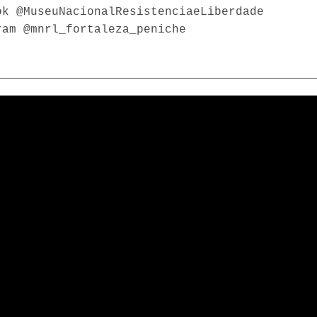
ok @MuseuNacionalResistenciaeLiberdade
ram @mnrl_fortaleza_peniche