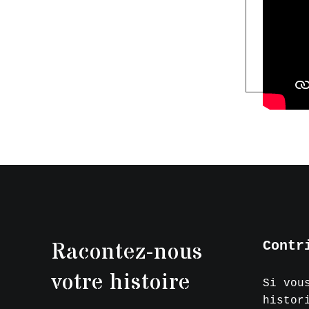
Racontez-nous
Contr
votre histoire
Si vou
histor