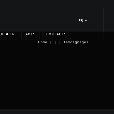
FR
ULGUER
AMIS
CONTACTS
Home
| | |
Témoignages
es
s
nages