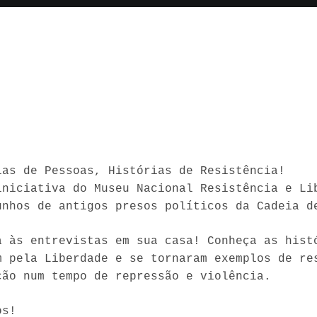
ias de Pessoas, Histórias de Resistência!
iniciativa do Museu Nacional Resistência e Li
unhos de antigos presos políticos da Cadeia d
a às entrevistas em sua casa! Conheça as hist
m pela Liberdade e se tornaram exemplos de re
ção num tempo de repressão e violência.
os!