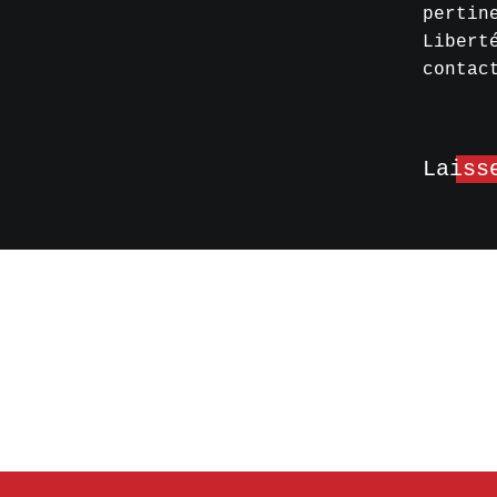
pertin
Libert
contac
Laiss