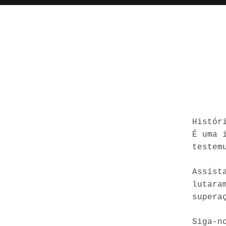
Histór
É uma 
testem
Assist
lutara
supera
Siga-n