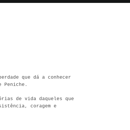
berdade que dá a conhecer
e Peniche.
órias de vida daqueles que
sistência, coragem e