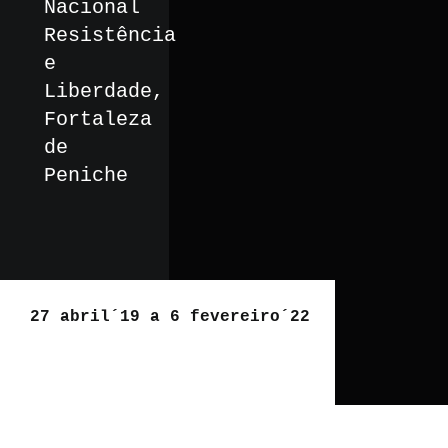
Nacional
Resistência
e
Liberdade,
Fortaleza
de
Peniche
27 abril´19 a 6 fevereiro´22