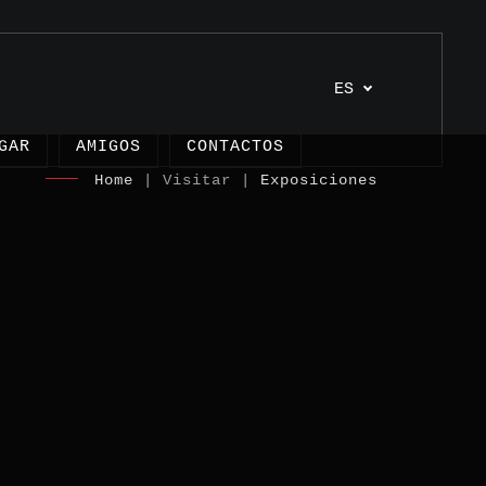
ES
GAR
AMIGOS
CONTACTOS
Home
| Visitar |
Exposiciones
ulos
ctos
monios