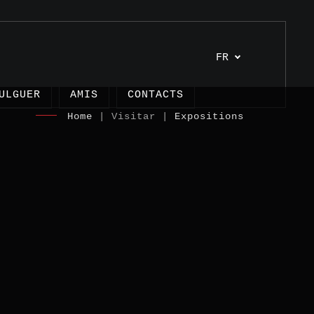
FR
ULGUER
AMIS
CONTACTS
Home
| Visitar |
Expositions
es
s
nages