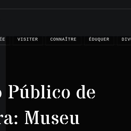
ÉE
VISITER
CONNAÎTRE
ÉDUQUER
DIV
 Público de
Articl
Projet
ra: Museu
Témoig