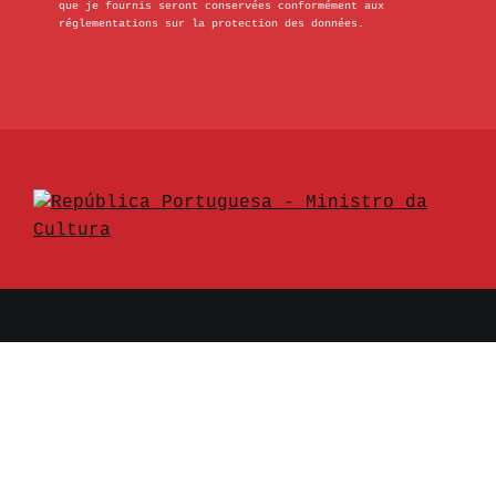
que je fournis seront conservées conformément aux
réglementations sur la protection des données.
© 2026 Museu Nacional Resistência e Liberdade
- Todos os direitos reservados.
Données légales et protection des données
personnelles