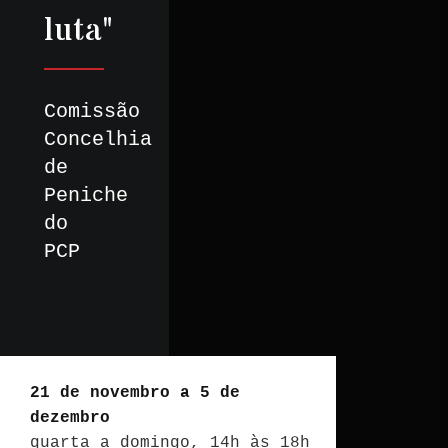
luta"
Comissão
Concelhia
de
Peniche
do
PCP
21 de novembro a 5 de
dezembro
quarta a domingo, 14h às 18h